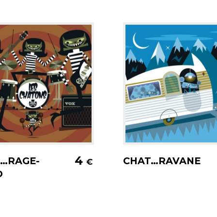
jouter au panier
Ajouter au pani
4
…RAGE-
CHAT…RAVANE
€
D