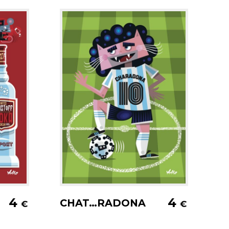
er
Ajouter au panier
4
4
CHAT…RADONA
€
€