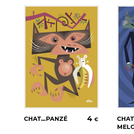
Ajouter au panier
A
4
CHAT…PANZÉ
CHA
€
MEL