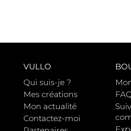
VULLO
BO
Qui suis-je ?
Mon
Mes créations
FA
Mon actualité
Suiv
co
Contactez-moi
Expé
Partenaires