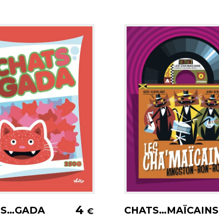
jouter au panier
Ajouter au pani
4
TS…GADA
CHATS…MAÏCAINS
€