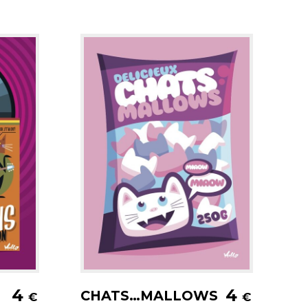
er
Ajouter au panier
4
4
CHATS…MALLOWS
€
€