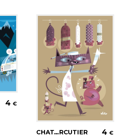
er
4
€
Ajouter au panier
4
CHAT…RCUTIER
€