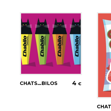
Ajouter au panier
4
CHATS…BILOS
€
A
CHA