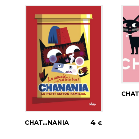
A
CHA
Ajouter au panier
4
CHAT…NANIA
€