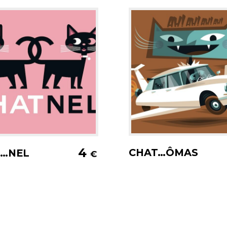
Ajouter au pani
jouter au panier
4
CHAT…ÔMAS
T…NEL
€