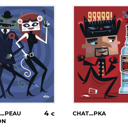
jouter au panier
Ajouter au pani
4
T…PEAU
CHAT…PKA
€
ON