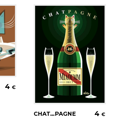
er
4
€
Ajouter au panier
4
CHAT…PAGNE
€