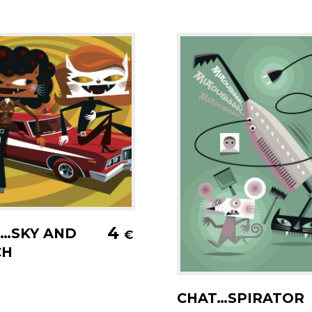
jouter au panier
4
…SKY AND
€
CH
Ajouter au pani
CHAT…SPIRATOR