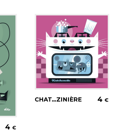
Ajouter au panier
4
CHAT…ZINIÈRE
€
er
4
€