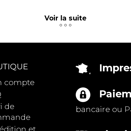
Voir la suite
UTIQUE
Impres
 compte
Paiem
Q
i de
bancaire ou P
mmande
dition et