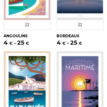
ANGOULINS
BORDEAUX
4
25
4
25
€
€
€
€
–
–