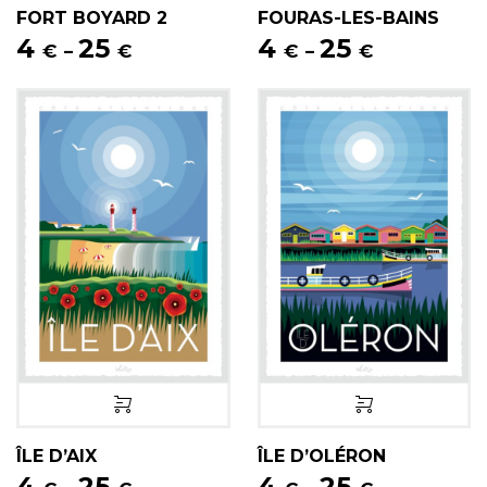
FORT BOYARD 2
FOURAS-LES-BAINS
4
25
4
25
€
€
€
€
–
–
ÎLE D’AIX
ÎLE D’OLÉRON
4
25
4
25