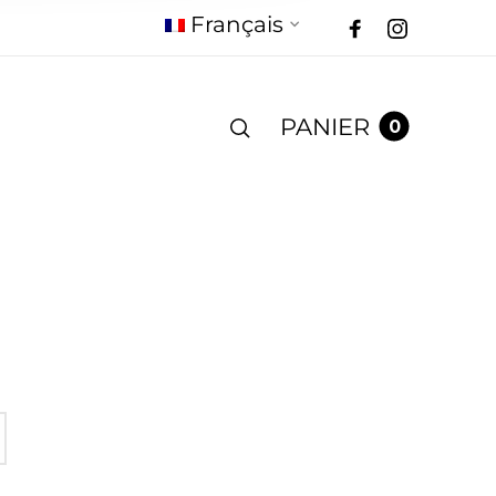
Français
PANIER
0
N