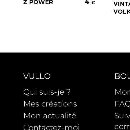
4
Z POWER
€
VINT
VOL
VULLO
BO
Qui suis-je ?
Mon
Mes créations
FA
Mon actualité
Suiv
co
Contactez-moi