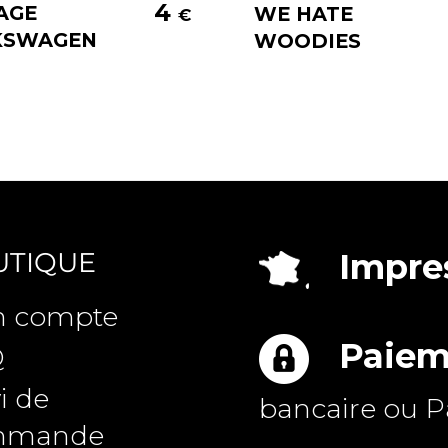
4
AGE
WE HATE
€
KSWAGEN
WOODIES
UTIQUE
Impres
 compte
Paiem
Q
i de
bancaire ou P
mmande