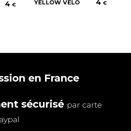
4
YELLOW VÉLO
4
€
€
sion en France
ent sécurisé
par carte
aypal