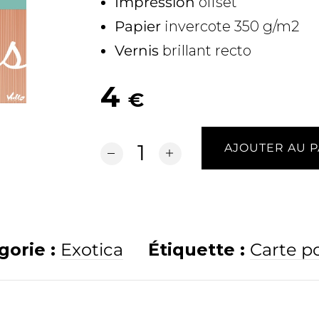
Impression
offset
Papier
invercote 350 g/m2
Vernis
brillant recto
4
€
AJOUTER AU 
quantité de Tiki Mugs
gorie :
Exotica
Étiquette :
Carte p