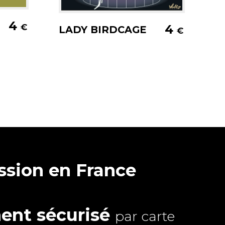
er
Ajouter au panier
4
4
€
LADY BIRDCAGE
€
sion en France
ent sécurisé
par carte