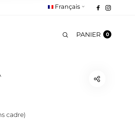
Français
PANIER
0
A
s cadre)