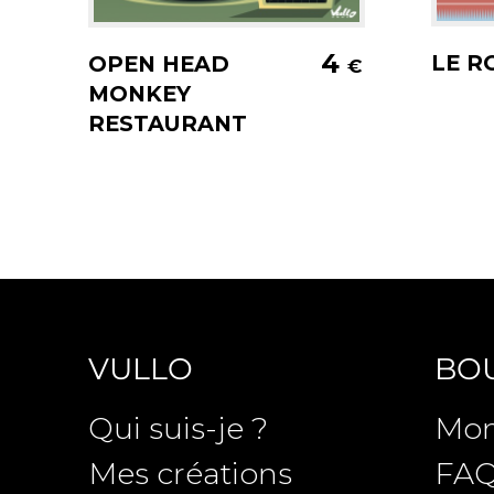
A
Ajouter au panier
4
LE R
OPEN HEAD
€
MONKEY
RESTAURANT
VULLO
BO
Qui suis-je ?
Mon
Mes créations
FA