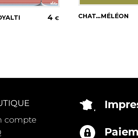
Ajouter au pani
jouter au panier
CHAT…MÉLÉON
4
OYALTI
€
UTIQUE
Impres
 compte
Paiem
Q